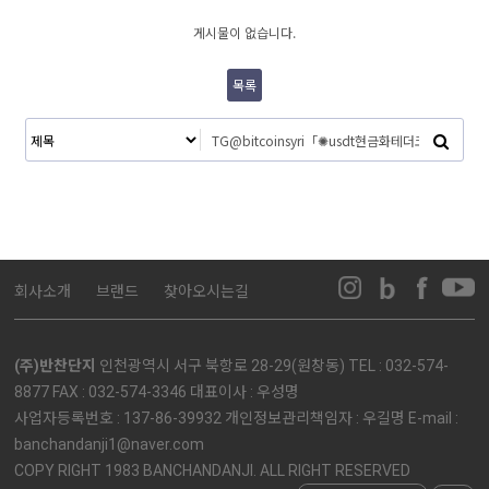
게시물이 없습니다.
목록
회사소개
브랜드
찾아오시는길
(주)반찬단지
인천광역시 서구 북항로 28-29(원창동) TEL : 032-574-
8877 FAX : 032-574-3346 대표이사 : 우성명
사업자등록번호 : 137-86-39932 개인정보관리책임자 : 우길명 E-mail :
banchandanji1@naver.com
COPY RIGHT 1983 BANCHANDANJI. ALL RIGHT RESERVED