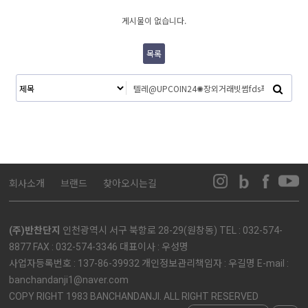
게시물이 없습니다.
목록
회사소개
브랜드
찾아오시는길
(주)반찬단지
인천광역시 서구 북항로 28-29(원창동) TEL : 032-574-
8877 FAX : 032-574-3346 대표이사 : 우성명
사업자등록번호 : 137-86-39932 개인정보관리책임자 : 우길명 E-mail :
banchandanji1@naver.com
COPY RIGHT 1983 BANCHANDANJI. ALL RIGHT RESERVED