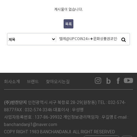
게시물이 없습니다.
목록
회사소개
브랜드
찾아오시는길
(주)반찬단지
인천광역시 서구 북항로 28-29(원창동) TEL : 032-574-
8877 FAX : 032-574-3346 대표이사 : 우성명
사업자등록번호 : 137-86-39932 개인정보관리책임자 : 우길명 E-mail :
banchandanji1@naver.com
COPY RIGHT 1983 BANCHANDANJI. ALL RIGHT RESERVED