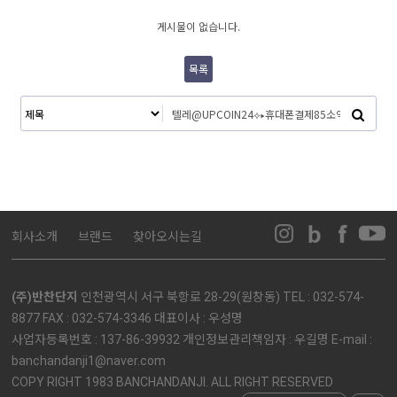
게시물이 없습니다.
목록
회사소개
브랜드
찾아오시는길
(주)반찬단지
인천광역시 서구 북항로 28-29(원창동) TEL : 032-574-
8877 FAX : 032-574-3346 대표이사 : 우성명
사업자등록번호 : 137-86-39932 개인정보관리책임자 : 우길명 E-mail :
banchandanji1@naver.com
COPY RIGHT 1983 BANCHANDANJI. ALL RIGHT RESERVED