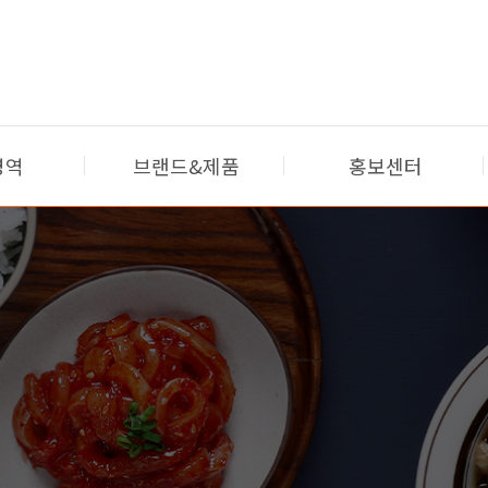
영역
브랜드&제품
홍보센터