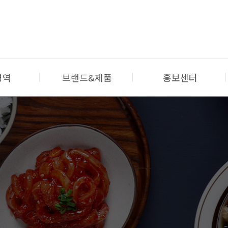
영역
브랜드&제품
홍보센터