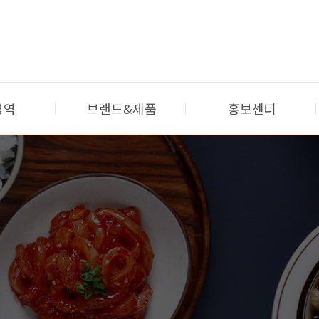
영역
브랜드&제품
홍보센터