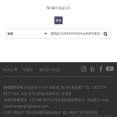
게시물이 없습니다.
목록
회사소개
브랜드
찾아오시는길
(주)반찬단지
인천광역시 서구 북항로 28-29(원창동) TEL : 032-574-
8877 FAX : 032-574-3346 대표이사 : 우성명
사업자등록번호 : 137-86-39932 개인정보관리책임자 : 우길명 E-mail :
banchandanji1@naver.com
COPY RIGHT 1983 BANCHANDANJI. ALL RIGHT RESERVED