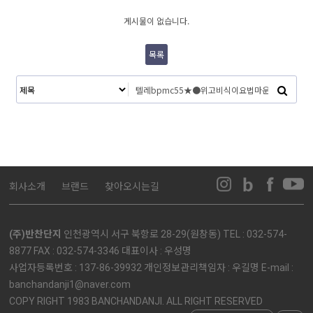
게시물이 없습니다.
목록
회사소개
브랜드
찾아오시는길
(주)반찬단지
인천광역시 서구 북항로 28-29(원창동) TEL : 032-574-
8877 FAX : 032-574-3346 대표이사 : 우성명
사업자등록번호 : 137-86-39932 개인정보관리책임자 : 우길명 E-mail :
banchandanji1@naver.com
COPY RIGHT 1983 BANCHANDANJI. ALL RIGHT RESERVED