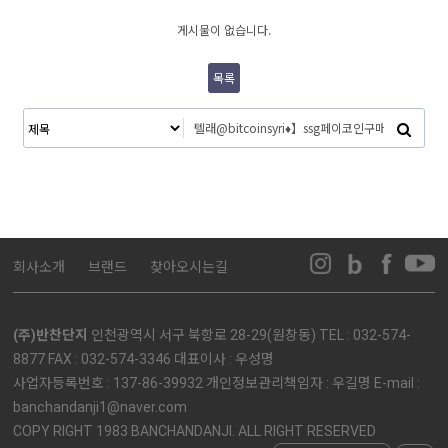
게시물이 없습니다.
목록
회사소개
브랜드
찾아오시는길
(주)반찬단지
인천광역시 서구 북항로 28-29(원창동) TEL : 032-574-
8877 FAX : 032-574-3346 대표이사 : 우성명
사업자등록번호 : 137-86-39932 개인정보관리책임자 : 우길명 E-mail :
banchandanji1@naver.com
COPY RIGHT 1983 BANCHANDANJI. ALL RIGHT RESERVED